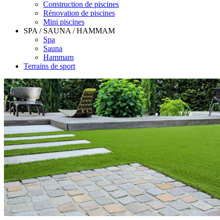
Construction de piscines
Rénovation de piscines
Mini piscines
SPA / SAUNA / HAMMAM
Spa
Sauna
Hammam
Terrains de sport