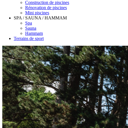
Construction de piscines
Rénovation de piscines
Mini piscines
SPA / SAUNA / HAMMAM
Spa
Sauna
Hammam
Terrains de sport