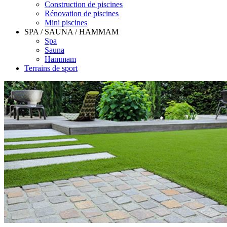
Construction de piscines
Rénovation de piscines
Mini piscines
SPA / SAUNA / HAMMAM
Spa
Sauna
Hammam
Terrains de sport