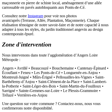
maçonnerie en pierre de schiste local, aménagement d’une allée
carrossable en pavés autobloquants aux Ponts-de-Cé.
Consultez notre
Instagram
pour voir nos photos
avant/après (Terrasse, Allée, Plantation, Maçonnerie). Chaque
réalisation témoigne de notre savoir-faire et de notre capacité à nous
adapter à tous les styles, du jardin traditionnel angevin au design
contemporain épuré.
Zone d'intervention
Nous intervenons dans toute l’agglomération d’Angers Loire
Métropole :
Angers • Avrillé • Beaucouzé • Bouchemaine • Cantenay-Épinard •
Écouflant • Feneu • Les Ponts-de-Cé • Longuenée-en-Anjou •
Montreuil-Juigné • Mûrs-Érigné • Pellouailles-les-Vignes • Saint-
Barthélemy-d’Anjou • Saint-Clément-de-la-Place • Saint-Lambert-
la-Potherie • Saint-Léger-des-Bois • Saint-Martin-du-Fouilloux •
Sarrigné • Sainte-Gemmes-sur-Loire • Le Plessis-Grammoire •
Trélazé • Verrières-en-Anjou
Une question sur votre commune ? Contactez-nous, nous vous
confirmerons notre disponibilité.