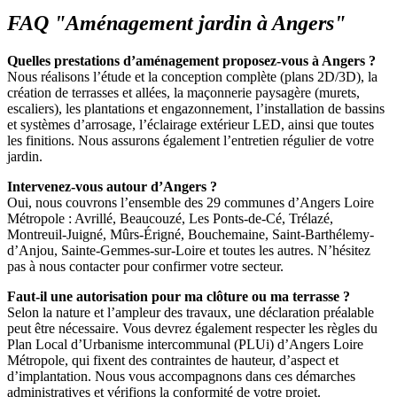
FAQ "Aménagement jardin à Angers"
Quelles prestations d’aménagement proposez-vous à Angers ?
Nous réalisons l’étude et la conception complète (plans 2D/3D), la
création de terrasses et allées, la maçonnerie paysagère (murets,
escaliers), les plantations et engazonnement, l’installation de bassins
et systèmes d’arrosage, l’éclairage extérieur LED, ainsi que toutes
les finitions. Nous assurons également l’entretien régulier de votre
jardin.
Intervenez-vous autour d’Angers ?
Oui, nous couvrons l’ensemble des 29 communes d’Angers Loire
Métropole : Avrillé, Beaucouzé, Les Ponts-de-Cé, Trélazé,
Montreuil-Juigné, Mûrs-Érigné, Bouchemaine, Saint-Barthélemy-
d’Anjou, Sainte-Gemmes-sur-Loire et toutes les autres. N’hésitez
pas à nous contacter pour confirmer votre secteur.
Faut-il une autorisation pour ma clôture ou ma terrasse ?
Selon la nature et l’ampleur des travaux, une déclaration préalable
peut être nécessaire. Vous devrez également respecter les règles du
Plan Local d’Urbanisme intercommunal (PLUi) d’Angers Loire
Métropole, qui fixent des contraintes de hauteur, d’aspect et
d’implantation. Nous vous accompagnons dans ces démarches
administratives et vérifions la conformité de votre projet.